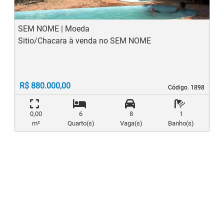
SEM NOME | Moeda
Sitio/Chacara à venda no SEM NOME
R$ 880.000,00
Código. 1898
Código. 1898
0,00
6
8
1
m²
Quarto(s)
Vaga(s)
Banho(s)