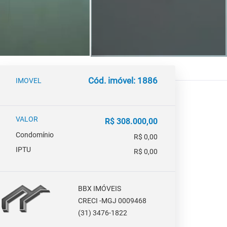
Cód. imóvel: 1886
IMOVEL
VALOR
R$ 308.000,00
Condomínio
R$ 0,00
IPTU
R$ 0,00
BBX IMÓVEIS
CRECI -MGJ 0009468
(31) 3476-1822