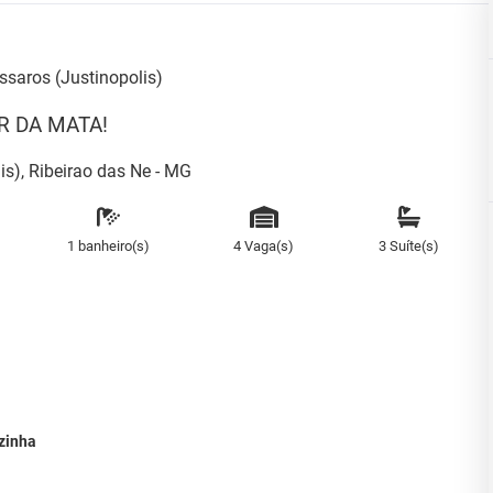
saros (Justinopolis)
R DA MATA!
s), Ribeirao das Ne - MG
1 banheiro(s)
4 Vaga(s)
3 Suíte(s)
zinha