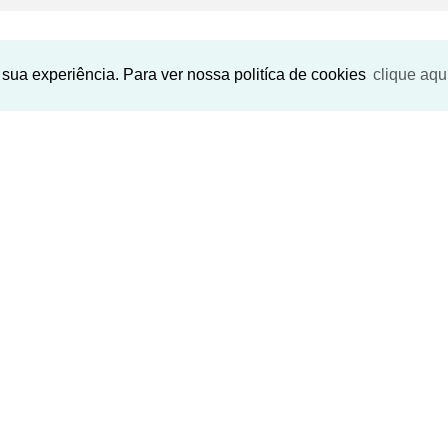
Imóveis Similares
sua experiência. Para ver nossa politíca de cookies
clique aqu
›
‹
›
‹
vious
Next
Previous
Nex
Pr
anto dos
Condominio Recanto dos
Condominio 
opolis) |
Passaros (Justinopolis) |
Passaros (Jus
Ribeirao das Ne
Ribeirao das