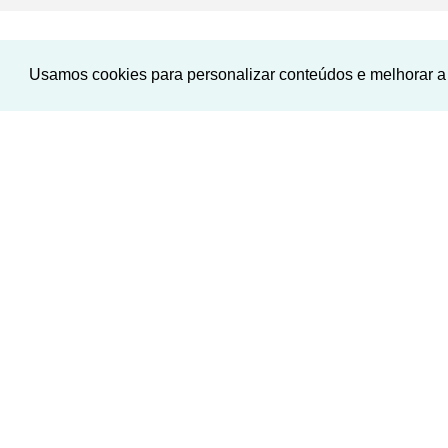
Usamos cookies para personalizar conteúdos e melhorar a 
‹
Pre
Condominio Rec
Passaros (Justin
Ribeirao das Ne