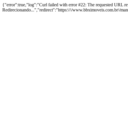
{"error":true,"log":"Curl failed with error #22: The requested URL 
Redirecionando...","redirect":"https:\/\/www.bbximoveis.com.br\/ma